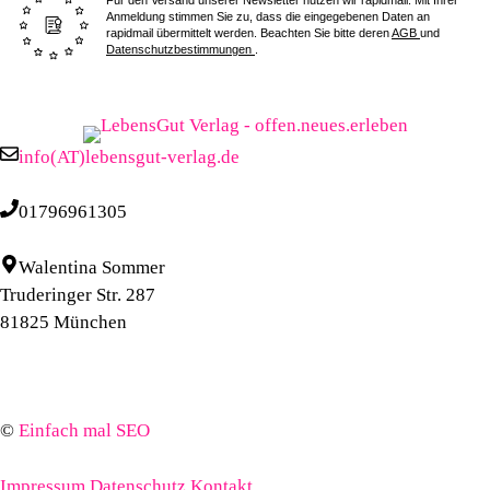
Für den Versand unserer Newsletter nutzen wir rapidmail. Mit Ihrer
Anmeldung stimmen Sie zu, dass die eingegebenen Daten an
rapidmail übermittelt werden. Beachten Sie bitte deren
AGB
und
Datenschutzbestimmungen
.
info(AT)lebensgut-verlag.de
01796961305
Walentina Sommer
Truderinger Str. 287
81825 München
©
Einfach mal SEO
Impressum
Datenschutz
Kontakt