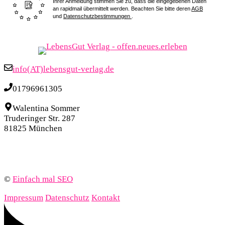
Ihrer Anmeldung stimmen Sie zu, dass die eingegebenen Daten
an rapidmail übermittelt werden. Beachten Sie bitte deren
AGB
und
Datenschutzbestimmungen
.
info(AT)lebensgut-verlag.de
01796961305
Walentina Sommer
Truderinger Str. 287
81825 München
©
Einfach mal SEO
Impressum
Datenschutz
Kontakt