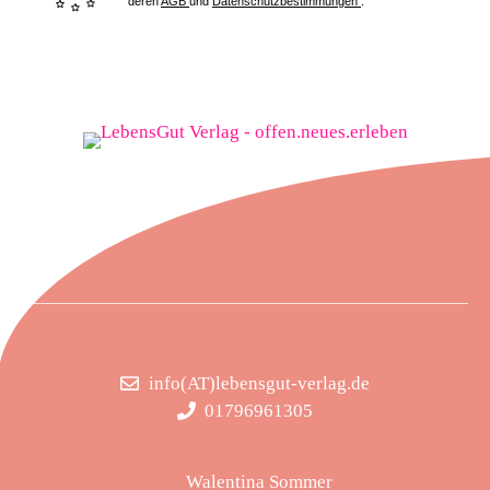
deren
AGB
und
Datenschutzbestimmungen
.
info(AT)lebensgut-verlag.de
01796961305
Walentina Sommer