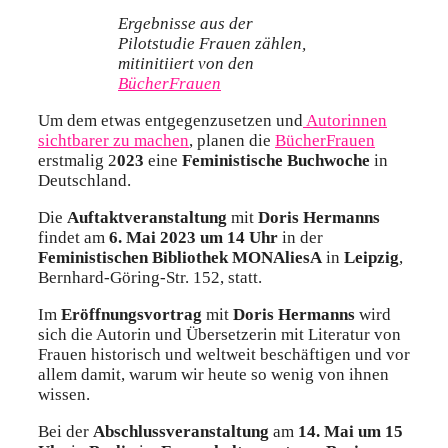
Ergebnisse aus der
Pilotstudie
Frauen zählen,
mitinitiiert von den
BücherFrauen
Um dem etwas entgegenzusetzen und
Autorinnen
sichtbarer zu machen
, planen die
BücherFrauen
erstmalig 2
023
eine
Feministische Buchwoche
in
Deutschland.
Die
Auftaktveranstaltung
mit
Doris Hermanns
findet am
6. Mai 2023 um 14 Uhr
in der
Feministischen Bibliothek MONAliesA
in
Leipzig
,
Bernhard-Göring-Str. 152, statt.
Im
Eröffnungsvortrag
mit
Doris Hermanns
wird
sich die Autorin und Übersetzerin mit Literatur von
Frauen historisch und weltweit beschäftigen und vor
allem damit, warum wir heute so wenig von ihnen
wissen.
Bei der
Abschlussveranstaltung
am
14. Mai um 15