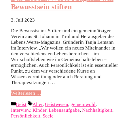
Bewusstsein stiften
3. Juli 2023
Die Bewusstseins.Stifter sind ein gemeinnütziger
Verein aus St. Johann in Tirol und Herausgeber des
Lebens.Werte-Magazins. Gründerin Tanja Lemann
im Interview. „Wir wollen ein neues Miteinander in
den verschiedensten Lebensbereichen – im
Wirtschaftsleben wie im Gemeinschaftsleben –
ermöglichen. Auch Persönlichkeit ist ein essentieller
Punkt, zu dem wir verschiedene Kurse an
Wissensvermittlung oder auch Beratung und
Therapiesitzungen …
Weiterlesen …
Kategorien
Schlagwörter
Geist
Alter
,
Geistwesen
,
gemeinwohl
,
Interview
,
Kinder
,
Lebensaufgabe
,
Nachhaltigkeit
,
Persönlichkeit
,
Seele