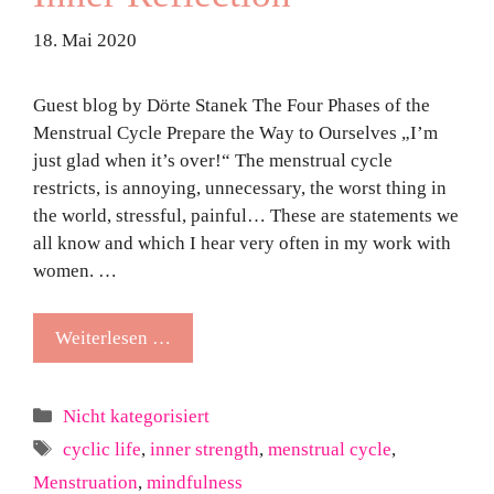
18. Mai 2020
Guest blog by Dörte Stanek The Four Phases of the
Menstrual Cycle Prepare the Way to Ourselves „I’m
just glad when it’s over!“ The menstrual cycle
restricts, is annoying, unnecessary, the worst thing in
the world, stressful, painful… These are statements we
all know and which I hear very often in my work with
women. …
Weiterlesen …
Kategorien
Nicht kategorisiert
Schlagwörter
cyclic life
,
inner strength
,
menstrual cycle
,
Menstruation
,
mindfulness