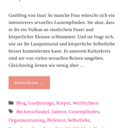
Gastblog von Inari So manche Frau wünscht sich ein
intensiveres sexuelles Lustempfinden. Sie ahnt, dass
in ihr ein Vulkan an sinnlichem Feuer und
körperlicher Ekstase schlummert. Und sie fragt sich,
wie sie ihr Lustpotenzial und körperliche Selbstliebe
besser kennenlernen kann. In unserem Kulturkreis
sind wir von vielen sexuellen Reizen umgeben.
Gleichzeitig lernen wir wenig über …
Weiterlesen …
Kategorien
Blog
,
Gastbeiträge
,
Körper
,
Weiblichkeit
Schlagwörter
Beckenschaukel
,
Jadetor
,
Lustempfinden
,
Orgasmustraining
,
Perlentor
,
Selbstliebe
,