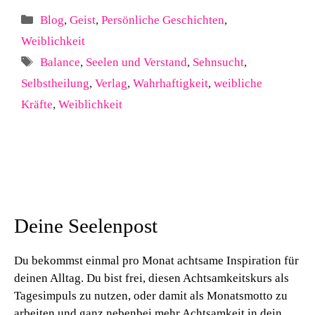
Kategorien
Blog
,
Geist
,
Persönliche Geschichten
,
Weiblichkeit
Schlagwörter
Balance
,
Seelen und Verstand
,
Sehnsucht
,
Selbstheilung
,
Verlag
,
Wahrhaftigkeit
,
weibliche
Kräfte
,
Weiblichkeit
Deine Seelenpost
Du bekommst einmal pro Monat achtsame Inspiration für
deinen Alltag. Du bist frei, diesen Achtsamkeitskurs als
Tagesimpuls zu nutzen, oder damit als Monatsmotto zu
arbeiten und ganz nebenbei mehr Achtsamkeit in dein