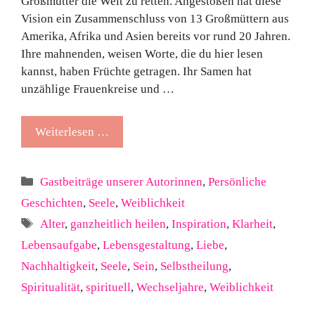
Großmütter die Welt zu retten. Angestoßen hat diese
Vision ein Zusammenschluss von 13 Großmüttern aus
Amerika, Afrika und Asien bereits vor rund 20 Jahren.
Ihre mahnenden, weisen Worte, die du hier lesen
kannst, haben Früchte getragen. Ihr Samen hat
unzählige Frauenkreise und …
Weiterlesen …
Kategorien
Gastbeiträge unserer Autorinnen
,
Persönliche
Geschichten
,
Seele
,
Weiblichkeit
Schlagwörter
Alter
,
ganzheitlich heilen
,
Inspiration
,
Klarheit
,
Lebensaufgabe
,
Lebensgestaltung
,
Liebe
,
Nachhaltigkeit
,
Seele
,
Sein
,
Selbstheilung
,
Spiritualität
,
spirituell
,
Wechseljahre
,
Weiblichkeit