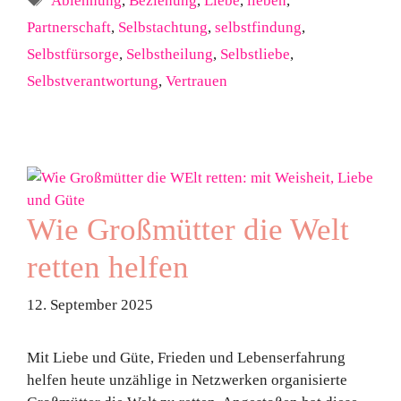
Ablehnung
,
Beziehung
,
Liebe
,
lieben
,
Partnerschaft
,
Selbstachtung
,
selbstfindung
,
Selbstfürsorge
,
Selbstheilung
,
Selbstliebe
,
Selbstverantwortung
,
Vertrauen
Wie Großmütter die Welt
retten helfen
12. September 2025
Mit Liebe und Güte, Frieden und Lebenserfahrung
helfen heute unzählige in Netzwerken organisierte