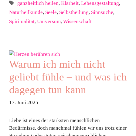
Schlagwörter
ganzheitlich heilen
,
Klarheit
,
Lebensgestaltung
,
Naturheilkunde
,
Seele
,
Selbstheilung
,
Sinnsuche
,
Spiritualität
,
Universum
,
Wissenschaft
Warum ich mich nicht
geliebt fühle – und was ich
dagegen tun kann
17. Juni 2025
Liebe ist eines der stärksten menschlichen
Bedürfnisse, doch manchmal fühlen wir uns trotz einer
Beziehung oder guter zwischenmenschlicher