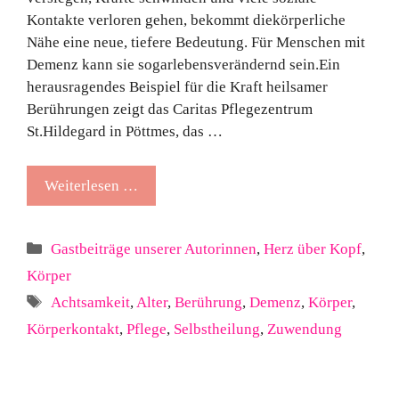
Kontakte verloren gehen, bekommt diekörperliche
Nähe eine neue, tiefere Bedeutung. Für Menschen mit
Demenz kann sie sogarlebensverändernd sein.Ein
herausragendes Beispiel für die Kraft heilsamer
Berührungen zeigt das Caritas Pflegezentrum
St.Hildegard in Pöttmes, das …
Weiterlesen …
Kategorien
Gastbeiträge unserer Autorinnen
,
Herz über Kopf
,
Körper
Schlagwörter
Achtsamkeit
,
Alter
,
Berührung
,
Demenz
,
Körper
,
Körperkontakt
,
Pflege
,
Selbstheilung
,
Zuwendung