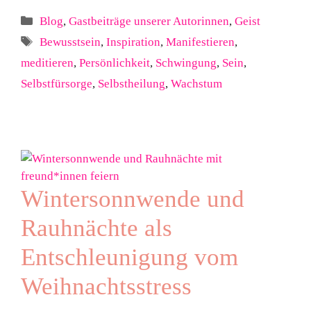
Kategorien
Blog
,
Gastbeiträge unserer Autorinnen
,
Geist
Schlagwörter
Bewusstsein
,
Inspiration
,
Manifestieren
,
meditieren
,
Persönlichkeit
,
Schwingung
,
Sein
,
Selbstfürsorge
,
Selbstheilung
,
Wachstum
Wintersonnwende und
Rauhnächte als
Entschleunigung vom
Weihnachtsstress