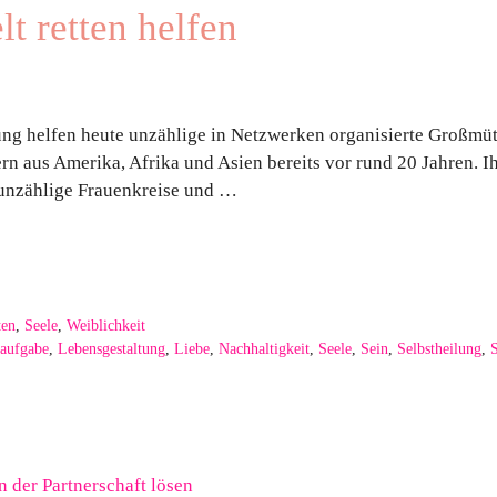
t retten helfen
ng helfen heute unzählige in Netzwerken organisierte Großmütt
 aus Amerika, Afrika und Asien bereits vor rund 20 Jahren. Ih
 unzählige Frauenkreise und …
ten
,
Seele
,
Weiblichkeit
aufgabe
,
Lebensgestaltung
,
Liebe
,
Nachhaltigkeit
,
Seele
,
Sein
,
Selbstheilung
,
S