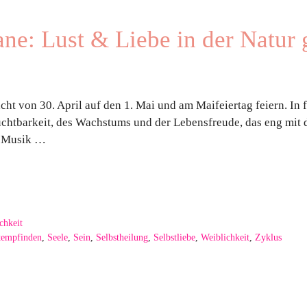
ne: Lust & Liebe in der Natur
Nacht von 30. April auf den 1. Mai und am Maifeiertag feiern. In 
ruchtbarkeit, des Wachstums und der Lebensfreude, das eng mi
e Musik …
chkeit
tempfinden
,
Seele
,
Sein
,
Selbstheilung
,
Selbstliebe
,
Weiblichkeit
,
Zyklus