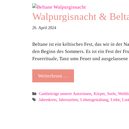
Walpurgisnacht & Belta
26. April 2024
Beltane ist ein keltisches Fest, das wir in der 
den Beginn des Sommers. Es ist ein Fest der F
Feuerrituale, Tanz ums Feuer und ausgelassen
Weiterlesen …
Kategorien
Gastbeiträge unserer Autorinnen
,
Körper
,
Seele
,
Weibli
Schlagwörter
Jahreskreis
,
Jahreszeiten
,
Lebensgestaltung
,
Liebe
,
Lus