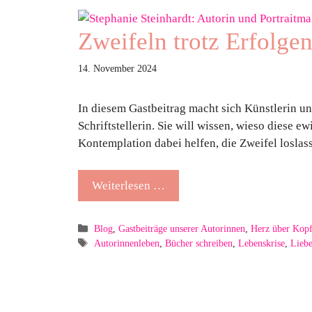
Zweifeln trotz Erfolge
14. November 2024
In diesem Gastbeitrag macht sich Künstlerin un
Schriftstellerin. Sie will wissen, wieso diese 
Kontemplation dabei helfen, die Zweifel losl
Weiterlesen …
Kategorien
Blog
,
Gastbeiträge unserer Autorinnen
,
Herz über Kop
Schlagwörter
Autorinnenleben
,
Bücher schreiben
,
Lebenskrise
,
Lieb