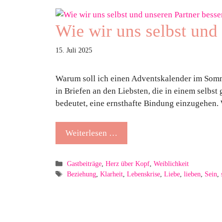
Wie wir uns selbst und
15. Juli 2025
Warum soll ich einen Adventskalender im Somme
in Briefen an den Liebsten, die in einem selbs
bedeutet, eine ernsthafte Bindung einzugehen. 
Weiterlesen …
Kategorien
Gastbeiträge
,
Herz über Kopf
,
Weiblichkeit
Schlagwörter
Beziehung
,
Klarheit
,
Lebenskrise
,
Liebe
,
lieben
,
Sein
,