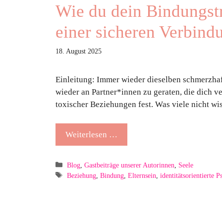
Wie du dein Bindungst
einer sicheren Verbind
18. August 2025
Einleitung: Immer wieder dieselben schmerzhaf
wieder an Partner*innen zu geraten, die dich ve
toxischer Beziehungen fest. Was viele nicht wi
Weiterlesen …
Kategorien
Blog
,
Gastbeiträge unserer Autorinnen
,
Seele
Schlagwörter
Beziehung
,
Bindung
,
Elternsein
,
identitätsorientierte 